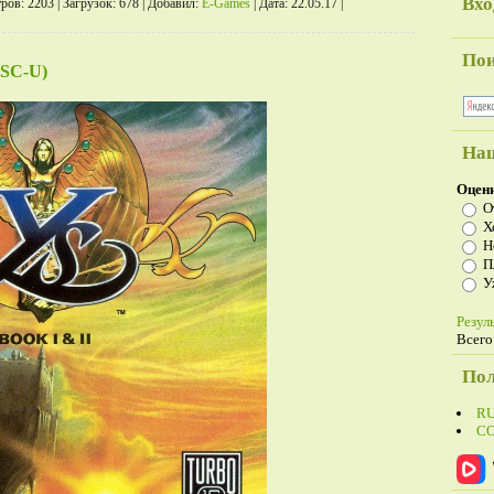
Вхо
ров:
2203
|
Загрузок:
678
|
Добавил:
E-Games
|
Дата:
22.05.17
|
По
TSC-U)
Наш
Оцени
О
Х
Н
П
У
Резул
Всего
Пол
R
С