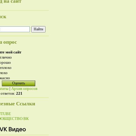
д на сайт
иск
 опрос
те мой сайт
тлично
орошо
еплохо
лохо
жасно
ьтаты
|
Архив опросов
 ответов:
221
езные Ссылки
UTUBE
ООБЩЕСТВО ВК