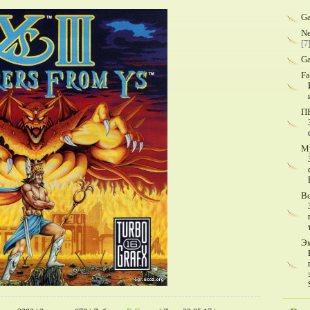
G
Ne
[7
G
F
П
М
Вс
Э