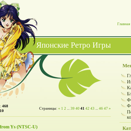
Главная
Японские Ретро Игры
Мен
Г
И
К
Б
Ф
Ф
:
468
Страницы
:
«
1
2
...
39
40
41
42
43
...
46
47
»
10
П
к
s from Ys (NTSC-U)
Кат