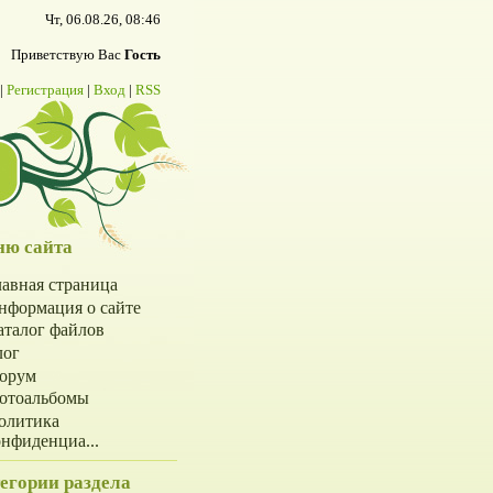
Чт, 06.08.26, 08:46
Приветствую Вас
Гость
|
Регистрация
|
Вход
|
RSS
ю сайта
лавная страница
нформация о сайте
аталог файлов
лог
орум
отоальбомы
олитика
онфиденциа...
егории раздела