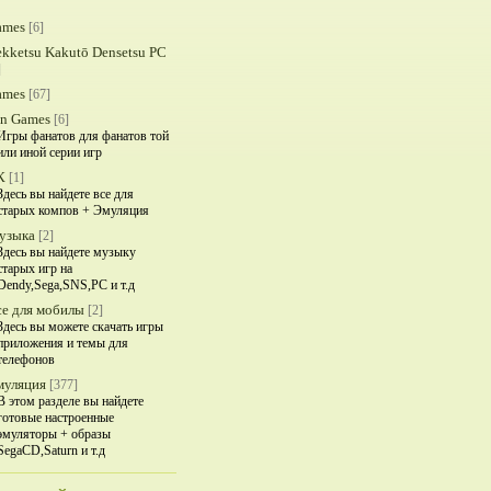
ames
[6]
kketsu Kakutō Densetsu PC
]
ames
[67]
an Games
[6]
Игры фанатов для фанатов той
или иной серии игр
К
[1]
Здесь вы найдете все для
старых компов + Эмуляция
узыка
[2]
Здесь вы найдете музыку
старых игр на
Dendy,Sega,SNS,PC и т.д
е для мобилы
[2]
Здесь вы можете скачать игры
приложения и темы для
телефонов
муляция
[377]
В этом разделе вы найдете
готовые настроенные
эмуляторы + образы
SegaCD,Saturn и т.д