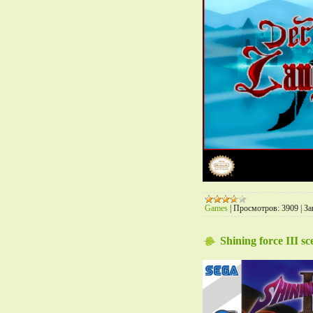
Games
|
Просмотров:
3909
|
За
Shining force III s