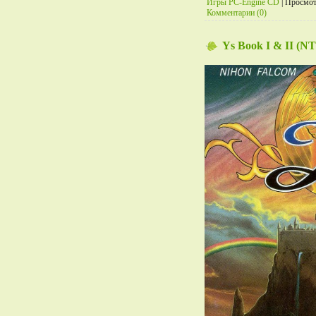
Игры PC-Engine CD
|
Просмот
Комментарии (0)
Ys Book I & II (N