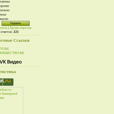
тлично
орошо
еплохо
лохо
жасно
ьтаты
|
Архив опросов
 ответов:
221
езные Ссылки
UTUBE
ООБЩЕСТВО ВК
тистика