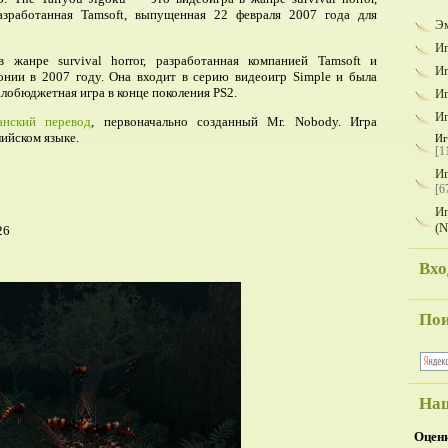
азработанная Tamsoft, выпущенная 22 февраля 2007 года для
Э
И
 жанре survival horror, разработанная компанией Tamsoft и
Иг
нии в 2007 году. Она входит в серию видеоигр Simple и была
лобюджетная игра в конце поколения PS2.
И
И
анский перевод
, первоначально созданный Mr. Nobody. Игра
ийском языке.
Иг
[1
Иг
[6
Иг
(N
26
Вхо
По
Наш
Оцени