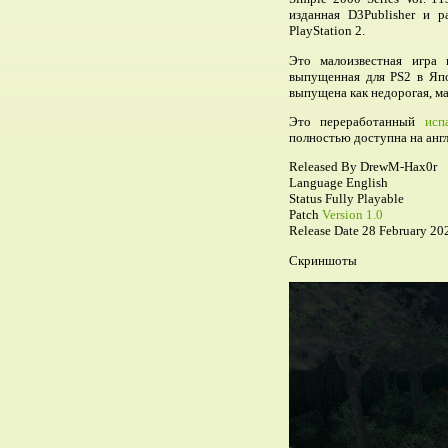
изданная D3Publisher и р
PlayStation 2.
Это малоизвестная игра в
выпущенная для PS2 в Япо
выпущена как недорогая, ма
Это переработанный
исп
полностью доступна на англ
Released By DrewM-Hax0r
Language English
Status Fully Playable
Patch
Version 1.0
Release Date 28 February 20
Скриншоты