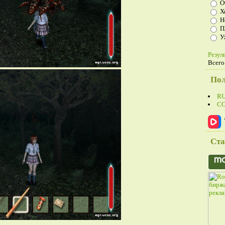
О
Х
Н
П
У
Резул
Всего
Пол
R
С
Ста