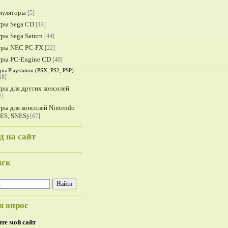
муляторы
[5]
гры Sega CD
[14]
ры Sega Saturn
[44]
гры NEC PC-FX
[22]
гры PC-Engine CD
[40]
ры Playstation (PSX, PS2, PSP)
18]
ры для других консолей
7]
ры для консолей Nintendo
ES, SNES)
[67]
д на сайт
иск
 опрос
те мой сайт