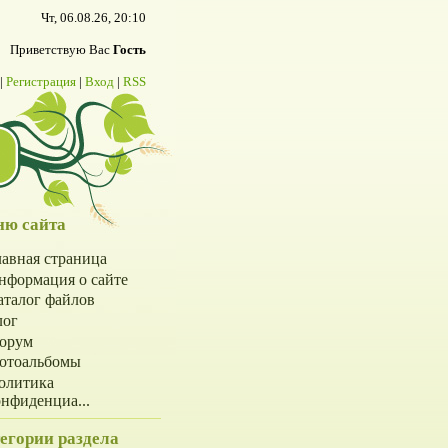
Чт, 06.08.26, 20:10
Приветствую Вас
Гость
|
Регистрация
|
Вход
|
RSS
ю сайта
лавная страница
нформация о сайте
аталог файлов
лог
орум
отоальбомы
олитика
онфиденциа...
егории раздела